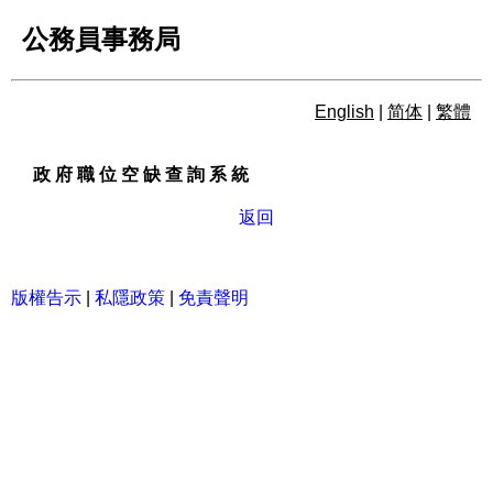
公務員事務局
English
|
简体
|
繁體
政 府 職 位 空 缺 查 詢 系 統
政 府 職 位 空 缺 查 詢 系 統
返回
版權告示
|
私隱政策
|
免責聲明