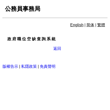
公務員事務局
English
|
简体
|
繁體
政 府 職 位 空 缺 查 詢 系 統
政 府 職 位 空 缺 查 詢 系 統
返回
版權告示
|
私隱政策
|
免責聲明